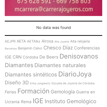
No data was found
Alrosa
AETA
AEJPR
AETAlks
Alta relojería
Alta Joyería
Chesco Díaz
Conferencias
Benjamín Calvo
Barcelona
Denisovanos
De Beers
IGE
CRN
Córdoba
Diamantes
Diamantes naturales
DiarioJoya
Diamantes sintéticos
Diseño 3D
Escuela de Joyería de Córdoba
Erika Junglewitz
Formación
Gemología
Ferias
Guerra en
IGE
Instituto Gemológico
Ucrania
Ifema