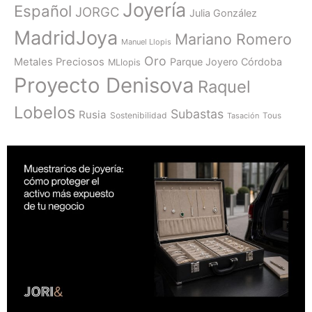
Joyería
Español
JORGC
Julia González
MadridJoya
Mariano Romero
Manuel Llopis
Oro
Metales Preciosos
Parque Joyero Córdoba
MLlopis
Proyecto Denisova
Raquel
Lobelos
Subastas
Rusia
Sostenibilidad
Tasación
Tous