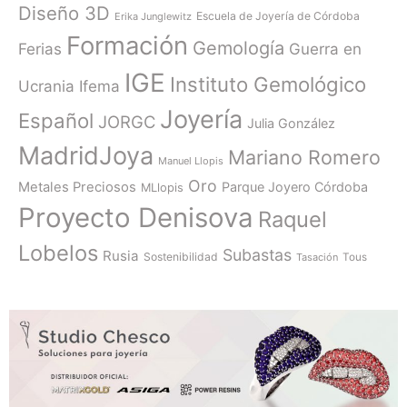
Diseño 3D
Escuela de Joyería de Córdoba
Erika Junglewitz
Formación
Gemología
Ferias
Guerra en
IGE
Instituto Gemológico
Ucrania
Ifema
Joyería
Español
JORGC
Julia González
MadridJoya
Mariano Romero
Manuel Llopis
Oro
Metales Preciosos
Parque Joyero Córdoba
MLlopis
Proyecto Denisova
Raquel
Lobelos
Subastas
Rusia
Sostenibilidad
Tasación
Tous