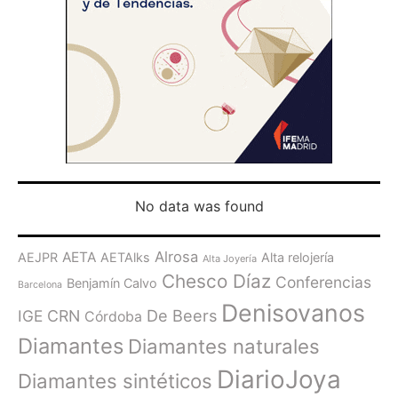
No data was found
Alrosa
AETA
AEJPR
AETAlks
Alta relojería
Alta Joyería
Chesco Díaz
Conferencias
Benjamín Calvo
Barcelona
Denisovanos
De Beers
IGE
CRN
Córdoba
Diamantes
Diamantes naturales
DiarioJoya
Diamantes sintéticos