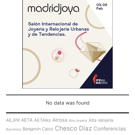
No data was found
Alrosa
AETA
AEJPR
AETAlks
Alta relojería
Alta Joyería
Chesco Díaz
Conferencias
Benjamín Calvo
Barcelona