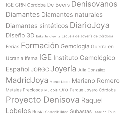
Denisovanos
De Beers
IGE
CRN
Córdoba
Diamantes
Diamantes naturales
DiarioJoya
Diamantes sintéticos
Diseño 3D
Escuela de Joyería de Córdoba
Erika Junglewitz
Formación
Gemología
Ferias
Guerra en
IGE
Instituto Gemológico
Ucrania
Ifema
Joyería
Español
JORGC
Julia González
MadridJoya
Mariano Romero
Manuel Llopis
Oro
Metales Preciosos
Parque Joyero Córdoba
MLlopis
Proyecto Denisova
Raquel
Lobelos
Subastas
Rusia
Sostenibilidad
Tasación
Tous