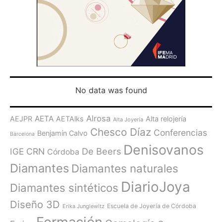
No data was found
Alrosa
AETA
AEJPR
AETAlks
Alta relojería
Alta Joyería
Chesco Díaz
Conferencias
Benjamín Calvo
Barcelona
Denisovanos
De Beers
IGE
CRN
Córdoba
Diamantes
Diamantes naturales
DiarioJoya
Diamantes sintéticos
Diseño 3D
Escuela de Joyería de Córdoba
Erika Junglewitz
Formación