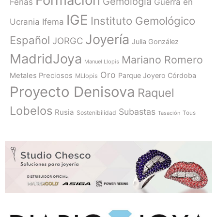
Gemología
Ferias
Guerra en
IGE
Instituto Gemológico
Ucrania
Ifema
Joyería
Español
JORGC
Julia González
MadridJoya
Mariano Romero
Manuel Llopis
Oro
Metales Preciosos
Parque Joyero Córdoba
MLlopis
Proyecto Denisova
Raquel
Lobelos
Subastas
Rusia
Sostenibilidad
Tasación
Tous