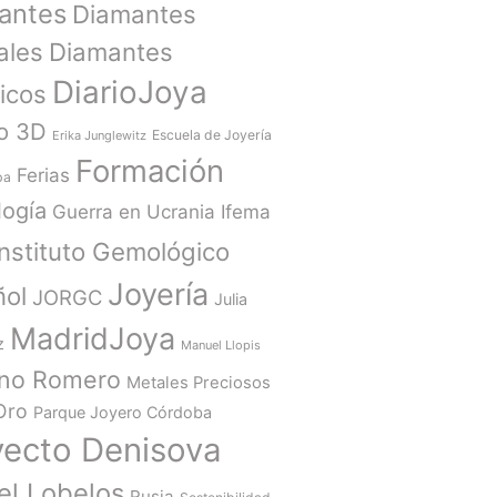
antes
Diamantes
ales
Diamantes
DiarioJoya
ticos
o 3D
Escuela de Joyería
Erika Junglewitz
Formación
Ferias
ba
ogía
Guerra en Ucrania
Ifema
Instituto Gemológico
Joyería
ñol
JORGC
Julia
MadridJoya
z
Manuel Llopis
ano Romero
Metales Preciosos
Oro
Parque Joyero Córdoba
yecto Denisova
el Lobelos
Rusia