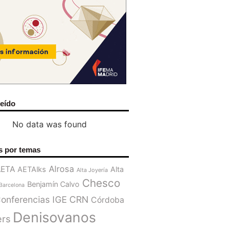
leído
No data was found
s por temas
Alrosa
AETA
AETAlks
Alta
Alta Joyería
Chesco
Benjamín Calvo
Barcelona
onferencias IGE
CRN
Córdoba
Denisovanos
ers