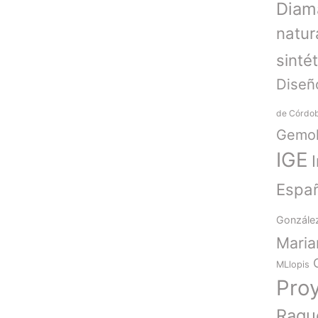
Diam
natur
sinté
Diseñ
de Córdo
Gemol
IGE
Espa
Gonzále
Mari
MLlopis
Pro
Raqu