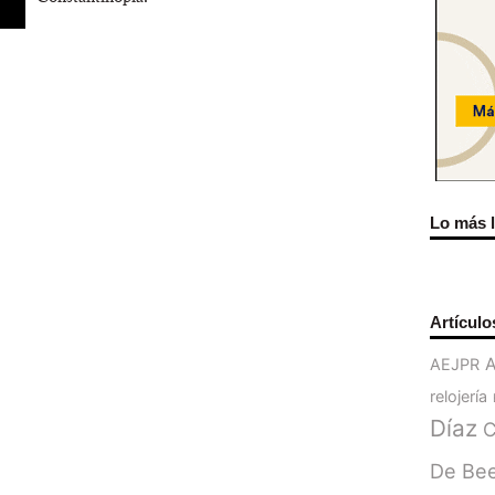
Lo más 
Artículo
AEJPR
relojería
Díaz
C
De Be