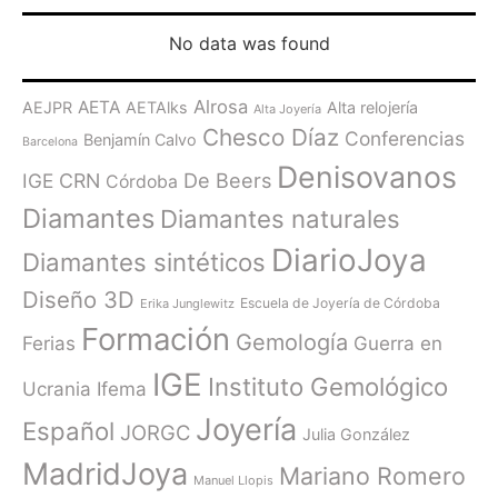
No data was found
Alrosa
AETA
AEJPR
AETAlks
Alta relojería
Alta Joyería
Chesco Díaz
Conferencias
Benjamín Calvo
Barcelona
Denisovanos
De Beers
IGE
CRN
Córdoba
Diamantes
Diamantes naturales
DiarioJoya
Diamantes sintéticos
Diseño 3D
Escuela de Joyería de Córdoba
Erika Junglewitz
Formación
Gemología
Ferias
Guerra en
IGE
Instituto Gemológico
Ucrania
Ifema
Joyería
Español
JORGC
Julia González
MadridJoya
Mariano Romero
Manuel Llopis