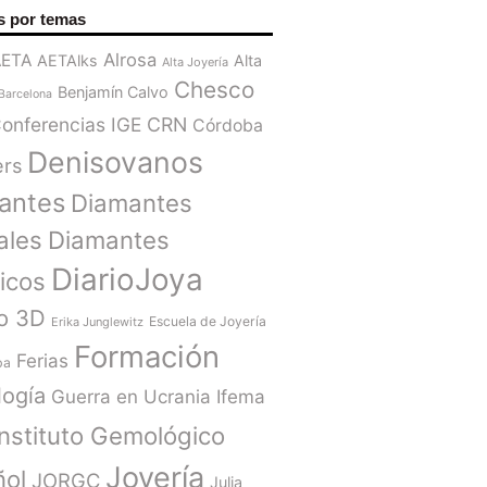
s por temas
Alrosa
AETA
AETAlks
Alta
Alta Joyería
Chesco
Benjamín Calvo
Barcelona
onferencias IGE
CRN
Córdoba
Denisovanos
ers
antes
Diamantes
ales
Diamantes
DiarioJoya
ticos
o 3D
Escuela de Joyería
Erika Junglewitz
Formación
Ferias
ba
ogía
Guerra en Ucrania
Ifema
Instituto Gemológico
Joyería
ñol
JORGC
Julia