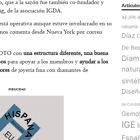
o, que a la sazón fue también co-fundador y
Artículo
ng, de la asociación IGDA.
AEJPR
stá operativa aunque estuve involucrado en su
relojería
 nos comenta desde Nueva York por correo
Díaz
C
De Be
 GDTO con
una estructura diferente, una buena
Diam
esos
para apoyar a los miembros y
ayudar a los
natur
dores
de joyería fina con diamantes de
sinté
PUBLICIDAD
Diseñ
de Córdo
Gemol
IGE
Espa