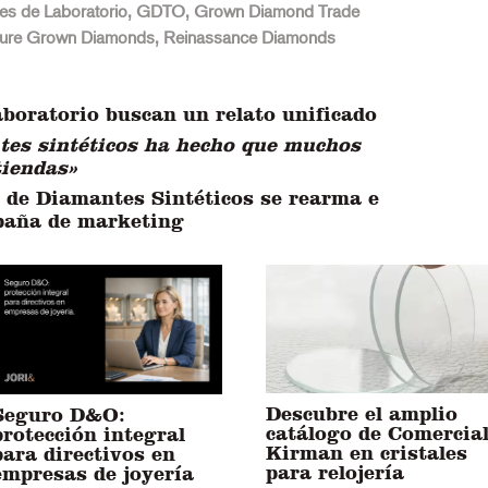
es de Laboratorio
,
GDTO
,
Grown Diamond Trade
ure Grown Diamonds
,
Reinassance Diamonds
boratorio buscan un relato unificado
ntes sintéticos ha hecho que muchos
tiendas»
 de Diamantes Sintéticos se rearma e
mpaña de marketing
Descubre el amplio
Seguro D&O:
catálogo de Comercia
protección integral
Kirman en cristales
para directivos en
para relojería
empresas de joyería