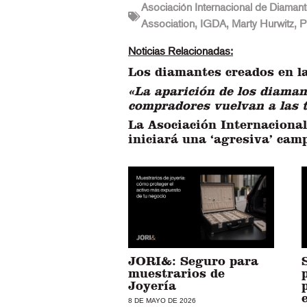
Asociación Internacional de Diamant
Association
,
IGDA
,
Marty Hurwitz
,
P
Noticias Relacionadas:
Los diamantes creados en la
«La aparición de los diama
compradores vuelvan a las 
La Asociación Internacional
iniciará una ‘agresiva’ ca
JORI&: Seguro para
muestrarios de
Joyería
8 DE MAYO DE 2026