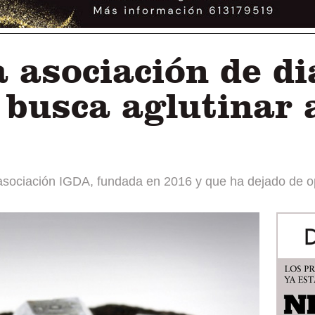
 asociación de d
 busca aglutinar 
a asociación IGDA, fundada en 2016 y que ha dejado de 