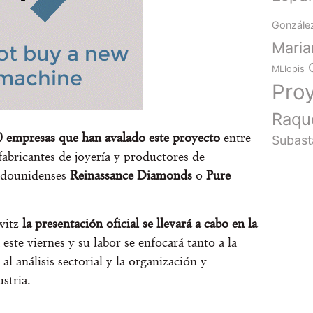
Gonzále
Mari
MLlopis
Pro
Raqu
0 empresas que han avalado este proyecto
entre
Subast
fabricantes de joyería y productores de
tadounidenses
Reinassance Diamonds
o
Pure
witz
la presentación oficial se llevará a cabo en la
ste viernes y su labor se enfocará tanto a la
 análisis sectorial y la organización y
dustria.