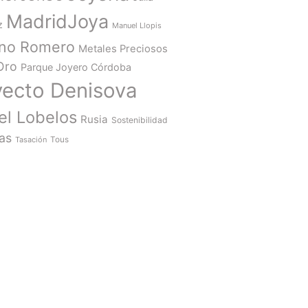
MadridJoya
z
Manuel Llopis
ano Romero
Metales Preciosos
Oro
Parque Joyero Córdoba
yecto Denisova
el Lobelos
Rusia
Sostenibilidad
as
Tasación
Tous