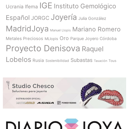
IGE
Instituto Gemológico
Ucrania
Ifema
Joyería
Español
JORGC
Julia González
MadridJoya
Mariano Romero
Manuel Llopis
Oro
Metales Preciosos
Parque Joyero Córdoba
MLlopis
Proyecto Denisova
Raquel
Lobelos
Subastas
Rusia
Sostenibilidad
Tasación
Tous