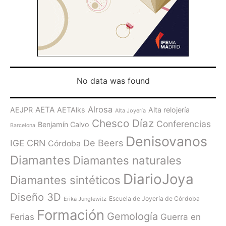
No data was found
Alrosa
AETA
AEJPR
AETAlks
Alta relojería
Alta Joyería
Chesco Díaz
Conferencias
Benjamín Calvo
Barcelona
Denisovanos
De Beers
IGE
CRN
Córdoba
Diamantes
Diamantes naturales
DiarioJoya
Diamantes sintéticos
Diseño 3D
Escuela de Joyería de Córdoba
Erika Junglewitz
Formación
Gemología
Ferias
Guerra en