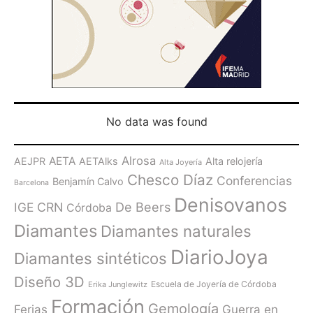
No data was found
Alrosa
AETA
AEJPR
AETAlks
Alta relojería
Alta Joyería
Chesco Díaz
Conferencias
Benjamín Calvo
Barcelona
Denisovanos
De Beers
IGE
CRN
Córdoba
Diamantes
Diamantes naturales
DiarioJoya
Diamantes sintéticos
Diseño 3D
Escuela de Joyería de Córdoba
Erika Junglewitz
Formación
Gemología
Ferias
Guerra en