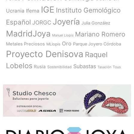
IGE
Instituto Gemológico
Ucrania
Ifema
Joyería
Español
JORGC
Julia González
MadridJoya
Mariano Romero
Manuel Llopis
Oro
Metales Preciosos
Parque Joyero Córdoba
MLlopis
Proyecto Denisova
Raquel
Lobelos
Subastas
Rusia
Sostenibilidad
Tasación
Tous